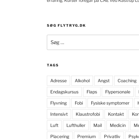
erfaring. Kurser foregår på CAE ved Kastrup L
SØG FLYTRYG.DK
Søg
efter:
TAGS
Adresse
Alkohol
Angst
Coaching
Endagskursus
Flaps
Flypersonale
Flyvning
Fobi
Fysiske symptomer
Intensivt
Klaustrofobi
Kontakt
Kon
Luft
Lufthuller
Mail
Medicin
Me
Placering
Premium
Privatliv
Psyk