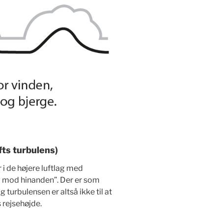
fts turbulens)
i de højere luftlag med
ig mod hinanden”. Der er som
turbulensen er altså ikke til at
s rejsehøjde.