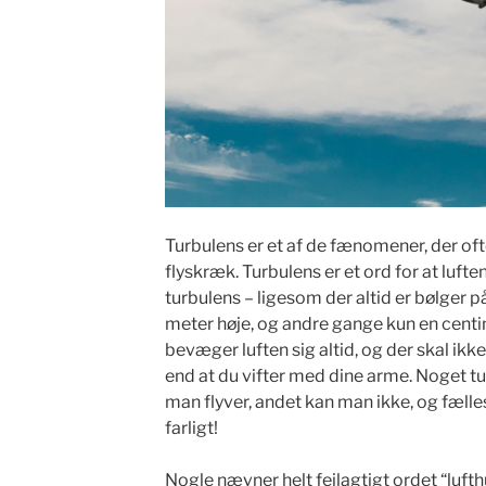
Turbulens er et af de fænomener, der of
flyskræk. Turbulens er et ord for at lufte
turbulens – ligesom der altid er bølger 
meter høje, og andre gange kun en cen
bevæger luften sig altid, og der skal ikk
end at du vifter med dine arme. Noget 
man flyver, andet kan man ikke, og fælles
farligt!
Nogle nævner helt fejlagtigt ordet “lufth