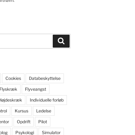
ufthavn.
Søg
Cookies
Databeskyttelse
Flyskræk
Flyveangst
Højdeskræk
Individuelle forløb
trol
Kursus
Ledelse
ntor
Opdrift
Pilot
olog
Psykologi
Simulator