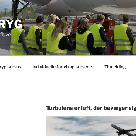
RYG
 flyve
ryg kursus
Individuelle forløb og kurser
Tilmelding
Turbulens er luft, der bevæger si