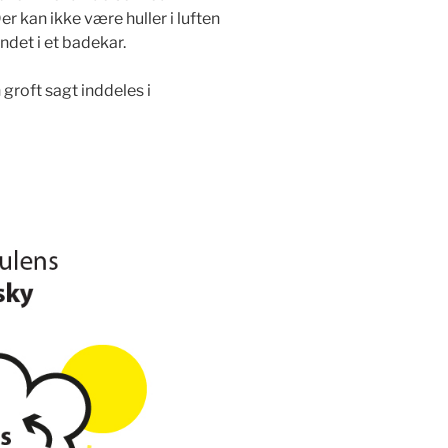
er kan ikke være huller i luften
andet i et badekar.
groft sagt inddeles i