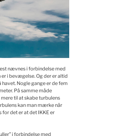
test nævnes i forbindelse med
n er i bevægelse. Og der er altid
på havet. Nogle gange er de fem
timeter. På samme måde
e mere til at skabe turbulens
turbulens kan man mærke når
 for det er at det IKKE er
uller” i forbindelse med