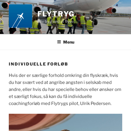
Videre
til
FLYTRYG
indhold
Bliv tryg ved at flyve
Menu
INDIVIDUELLE FORLØB
Hvis der er særlige forhold omkring din flyskræk, hvis
du har svært ved at angribe angsten i selskab med
andre, eller hvis du har specielle behov eller ønsker om
et særligt fokus, så kan du få individuelle
coachingforløb med Flytrygs pilot, Ulrik Pedersen.