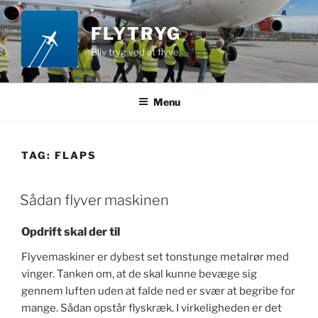
Videre
til
FLYTRYG
indhold
Bliv tryg ved at flyve
Menu
TAG:
FLAPS
Sådan flyver maskinen
Opdrift skal der til
Flyvemaskiner er dybest set tonstunge metalrør med
vinger. Tanken om, at de skal kunne bevæge sig
gennem luften uden at falde ned er svær at begribe for
mange. Sådan opstår flyskræk. I virkeligheden er det