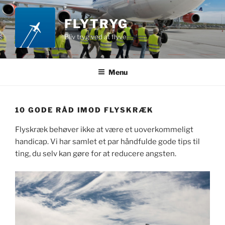
Videre
til
FLYTRYG
indhold
Bliv tryg ved at flyve
Menu
10 GODE RÅD IMOD FLYSKRÆK
Flyskræk behøver ikke at være et uoverkommeligt
handicap. Vi har samlet et par håndfulde gode tips til
ting, du selv kan gøre for at reducere angsten.