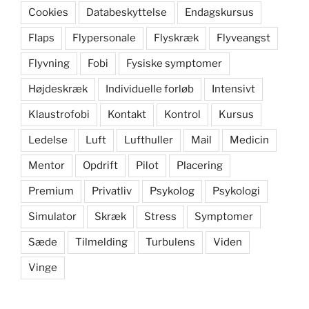
Cookies
Databeskyttelse
Endagskursus
Flaps
Flypersonale
Flyskræk
Flyveangst
Flyvning
Fobi
Fysiske symptomer
Højdeskræk
Individuelle forløb
Intensivt
Klaustrofobi
Kontakt
Kontrol
Kursus
Ledelse
Luft
Lufthuller
Mail
Medicin
Mentor
Opdrift
Pilot
Placering
Premium
Privatliv
Psykolog
Psykologi
Simulator
Skræk
Stress
Symptomer
Sæde
Tilmelding
Turbulens
Viden
Vinge