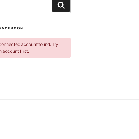
Søg
 FACEBOOK
onnected account found. Try
 account first.