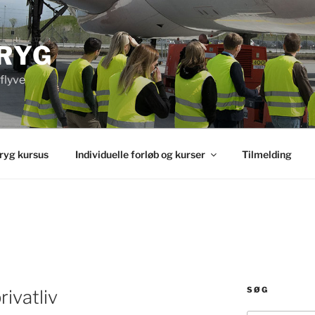
RYG
 flyve
ryg kursus
Individuelle forløb og kurser
Tilmelding
SØG
ivatliv