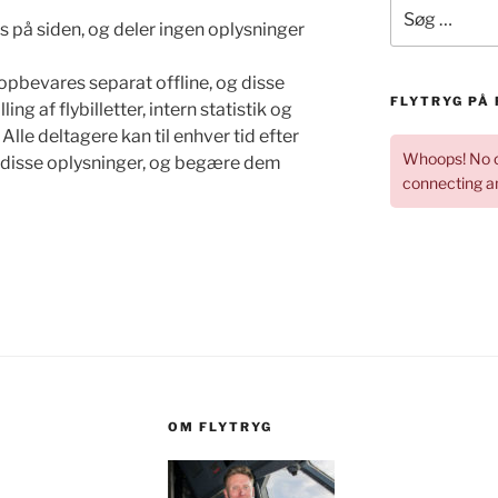
Søg
efter:
s på siden, og deler ingen oplysninger
opbevares separat offline, og disse
FLYTRYG PÅ
ing af flybilletter, intern statistik og
lle deltagere kan til enhver tid efter
Whoops! No c
l disse oplysninger, og begære dem
connecting an
OM FLYTRYG