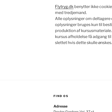
Flytryg.dk
benytter ikke cookie
med tredjemand.
Alle oplysninger om deltagere 
oplysninger bruges kun til bestill
produktion af kursusmateriale. A
kursus afholdelse få adgang ti
slettet hvis dette skulle ønskes.
FIND OS
Adresse
Dexter Gordons Vej, 37 st.