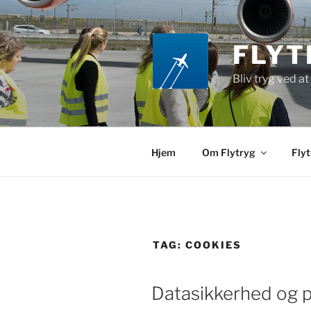
Videre
til
indhold
FLYT
Bliv tryg ved at
Hjem
Om Flytryg
Flyt
TAG:
COOKIES
Datasikkerhed og pr