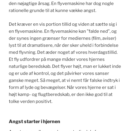
den nøjagtige årsag. En flyvemaskine har dog nogle
rationelle grunde til at kunne vække angst.
Det kræver en vis portion tillid og viden at sætte sig i
en flyvemaskine. En flyvemaskine kan ”falde ned”, og
der synes ingen grænser for mediernes (film, aviser)
lyst til at dramatisere, når der sker uheld i forbindelse
med flyvning. Det æder noget af vores hverdagstillid.
Et fly udfordrer på mange måder vores hjernes
naturlige beredskab. Det flyver højt, man er lukket inde
og er ude af kontrol, og det påvirker vores sanser
ganske meget. Så meget, at vi nemt får falske indtryk i
form af lyde og bevægelser. Når vores hjerne er sat i
højt kamp- og flugtberedskab, er den ikke god til at
tolke verden positivt.
Angst starter i hjernen