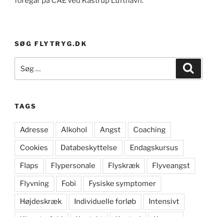
foregår på CAE ved Kastrup Lufthavn.
SØG FLYTRYG.DK
Søg
Søg
efter:
TAGS
Adresse
Alkohol
Angst
Coaching
Cookies
Databeskyttelse
Endagskursus
Flaps
Flypersonale
Flyskræk
Flyveangst
Flyvning
Fobi
Fysiske symptomer
Højdeskræk
Individuelle forløb
Intensivt