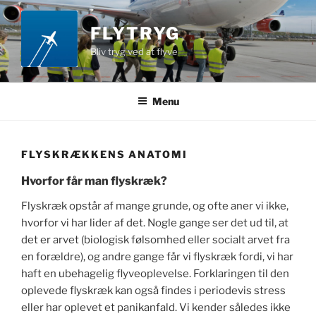
Videre
til
FLYTRYG
indhold
Bliv tryg ved at flyve
Menu
FLYSKRÆKKENS ANATOMI
Hvorfor får man flyskræk?
Flyskræk opstår af mange grunde, og ofte aner vi ikke,
hvorfor vi har lider af det. Nogle gange ser det ud til, at
det er arvet (biologisk følsomhed eller socialt arvet fra
en forældre), og andre gange får vi flyskræk fordi, vi har
haft en ubehagelig flyveoplevelse. Forklaringen til den
oplevede flyskræk kan også findes i periodevis stress
eller har oplevet et panikanfald. Vi kender således ikke