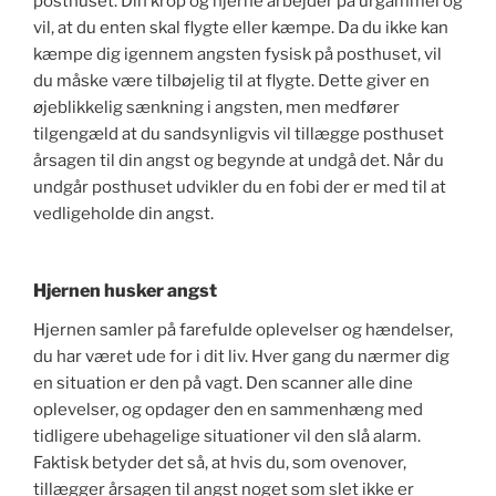
posthuset. Din krop og hjerne arbejder på urgammel og
vil, at du enten skal flygte eller kæmpe. Da du ikke kan
kæmpe dig igennem angsten fysisk på posthuset, vil
du måske være tilbøjelig til at flygte. Dette giver en
øjeblikkelig sænkning i angsten, men medfører
tilgengæld at du sandsynligvis vil tillægge posthuset
årsagen til din angst og begynde at undgå det. Når du
undgår posthuset udvikler du en fobi der er med til at
vedligeholde din angst.
Hjernen husker angst
Hjernen samler på farefulde oplevelser og hændelser,
du har været ude for i dit liv. Hver gang du nærmer dig
en situation er den på vagt. Den scanner alle dine
oplevelser, og opdager den en sammenhæng med
tidligere ubehagelige situationer vil den slå alarm.
Faktisk betyder det så, at hvis du, som ovenover,
tillægger årsagen til angst noget som slet ikke er