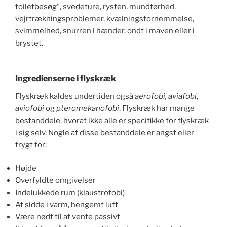
toiletbesøg”, svedeture, rysten, mundtørhed,
vejrtrækningsproblemer, kvælningsfornemmelse,
svimmelhed, snurren i hænder, ondt i maven eller i
brystet.
Ingredienserne i flyskræk
Flyskræk kaldes undertiden også
aerofobi, aviafobi
,
aviofobi
og
pteromekanofobi
. Flyskræk har mange
bestanddele, hvoraf ikke alle er specifikke for flyskræk
i sig selv. Nogle af disse bestanddele er angst eller
frygt for:
Højde
Overfyldte omgivelser
Indelukkede rum (klaustrofobi)
At sidde i varm, hengemt luft
Være nødt til at vente passivt