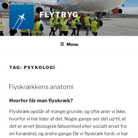
Videre
til
FLYTRYG
indhold
Bliv tryg ved at flyve
Menu
TAG:
PSYKOLOGI
Flyskrækkens anatomi
Hvorfor får man flyskræk?
Flyskræk opstår af mange grunde, og ofte aner vi ikke,
hvorfor vi har lider af det. Nogle gange ser det ud til, at
det er arvet (biologisk følsomhed eller socialt arvet fra
en forældre), og andre gange får vi flyskræk fordi, vi har