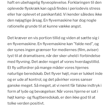
haft en ubehagelig flyveoplevelse. Forklaringen til den
oplevede flyskræk kan også findes i periodevis stress
eller har oplevet et panikanfald. Vi kender således ikke
den nøjagtige årsag. En flyvemaskine har dog nogle
rationelle grunde til at kunne vække angst.
Det kræver en vis portion tillid og viden at sætte sig i
en flyvemaskine. En flyvemaskine kan ”falde ned”, og
der synes ingen grænser for mediernes (film, aviser)
lyst til at dramatisere, når der sker uheld i forbindelse
med flyvning. Det æder noget af vores hverdagstillid.
Et fly udfordrer på mange måder vores hjernes
naturlige beredskab. Det flyver højt, man er lukket inde
og er ude af kontrol, og det påvirker vores sanser
ganske meget. Så meget, at vi nemt får falske indtryk i
form af lyde og bevægelser. Når vores hjerne er sat i
højt kamp- og flugtberedskab, er den ikke god til at
tolke verden positivt.