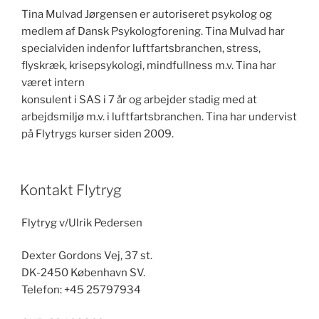
Tina
Mulvad
Jørgensen er autoriseret psykolog og
medlem af Dansk Psykologforening. Tina Mulvad har
specialviden indenfor luftfartsbranchen, stress,
flyskræk, krisepsykologi, mindfullness m.v.
Tina
har
været intern
konsulent i SAS i 7 år og arbejder stadig med at
arbejdsmiljø m.v. i luftfartsbranchen.
Tina
har undervist
på Flytrygs kurser siden 2009.
Kontakt Flytryg
Flytryg v/Ulrik Pedersen
Dexter Gordons Vej, 37 st.
DK-2450 København SV.
Telefon: +45 25797934