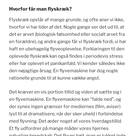
Hvorfor får man flyskræk?
Flyskræk opstår af mange grunde, og ofte aner vi ikke,
hvorfor vi har lider af det. Nogle gange ser det ud til, at
det er arvet (biologisk følsomhed eller socialt arvet fra
en forældre), og andre gange får vi flyskræk fordi, vi har
haft en ubehagelig flyveoplevelse. Forklaringen til den
oplevede flyskræk kan også findes i periodevis stress
eller har oplevet et panikanfald. Vi kender således ikke
den nøjagtige årsag. En flyvemaskine har dog nogle
rationelle grunde til at kunne vække angst.
Det kræver en vis portion tillid og viden at sætte sig i
en flyvemaskine. En flyvemaskine kan ”falde ned”, og
der synes ingen grænser for mediernes (film, aviser)
lyst til at dramatisere, når der sker uheld i forbindelse
med flyvning. Det æder noget af vores hverdagstillid.
Et fly udfordrer på mange måder vores hjernes
naturlige beredskab. Det flyver højt, man er lukket inde