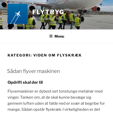
Videre
til
FLYTRYG
indhold
Bliv tryg ved at flyve
Menu
KATEGORI:
VIDEN OM FLYSKRÆK
Sådan flyver maskinen
Opdrift skal der til
Flyvemaskiner er dybest set tonstunge metalrør med
vinger. Tanken om, at de skal kunne bevæge sig
gennem luften uden at falde ned er svær at begribe for
mange. Sådan opstår flyskræk. I virkeligheden er det