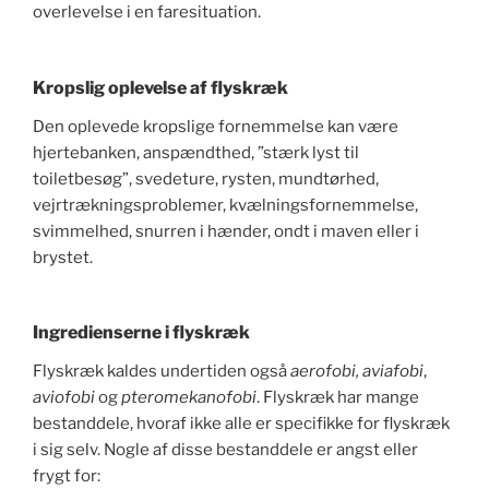
overlevelse i en faresituation.
Kropslig oplevelse af flyskræk
Den oplevede kropslige fornemmelse kan være
hjertebanken, anspændthed, ”stærk lyst til
toiletbesøg”, svedeture, rysten, mundtørhed,
vejrtrækningsproblemer, kvælningsfornemmelse,
svimmelhed, snurren i hænder, ondt i maven eller i
brystet.
Ingredienserne i flyskræk
Flyskræk kaldes undertiden også
aerofobi, aviafobi
,
aviofobi
og
pteromekanofobi
. Flyskræk har mange
bestanddele, hvoraf ikke alle er specifikke for flyskræk
i sig selv. Nogle af disse bestanddele er angst eller
frygt for: