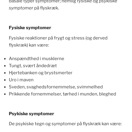
basale typer symptomer; nemlig
fysiske
og
psykiske
symptomer
på flyskræk.
Fysiske symptomer
Fysiske reaktioner på frygt og stress (og derved
flyskræk) kan være:
Anspændthed i musklerne
Tungt, svært åndedræt
Hjertebanken og brystsmerter
Uro i maven
Sveden, svaghedsfornemmelse, svimmelhed
Prikkende fornemmelser, tørhed i munden, bleghed
Psykiske symptomer
De psykiske tegn og symptomer på flyskræk kan være: